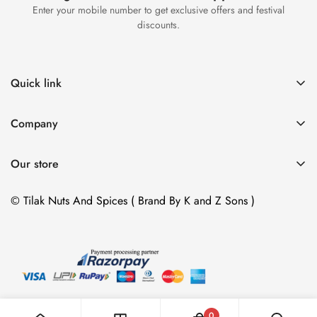
Enter your mobile number to get exclusive offers and festival
discounts.
Quick link
Home
Company
Catalog
Home
Contact
Our store
Catalog
Address :
Contact
© Tilak Nuts And Spices ( Brand By K and Z Sons )
37 Mansarovar Shopping Center B , Amroli Char Rasta,
SURAT, GUJARAT, 394 107
37, માનસરોવર શોપિંગ B , IIFL બેંક પાસે, અમરોલી , સુરત ,
ગુજરાત 394107
+91 70413 58212
0