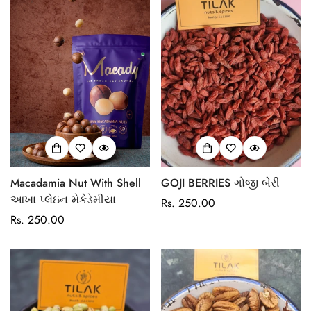
Macadamia Nut With Shell
GOJI BERRIES ગોજી બેરી
આખા પ્લેઇન મેકેડેમીયા
Regular
Rs. 250.00
Regular
Rs. 250.00
price
price