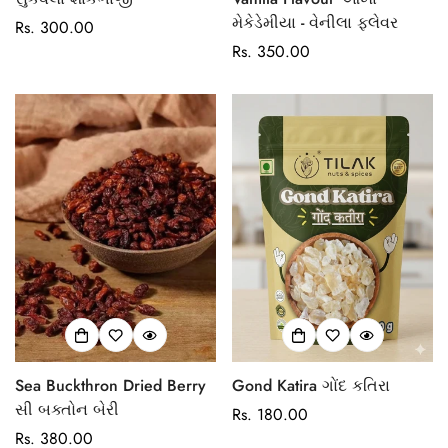
મેકેડેમીયા - વેનીલા ફ્લેવર
Regular
Rs. 300.00
price
Regular
Rs. 350.00
price
Confirm your age
Are you 18 years old or older?
No, I'm not
Yes, I am
Sea Buckthron Dried Berry
Gond Katira ગોંદ કતિરા
સી બક્તોન બેરી
Regular
Rs. 180.00
Regular
Rs. 380.00
price